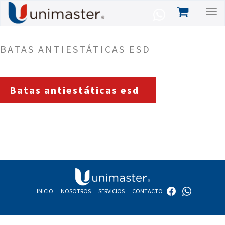
BATAS ANTIESTÁTICAS ESD
Batas antiestáticas esd
INICIO
NOSOTROS
SERVICIOS
CONTACTO